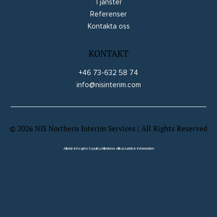
Tjänster
Referenser
Kontakta oss
KONTAKT
+46 73-632 58 74
info@nisinterim.com
©
2026
NIS Northern Interim Services | All Rights Reserved
Website by Wix Fix
Allmän integritetspolicy
Allmänna villkor
Juridisk information