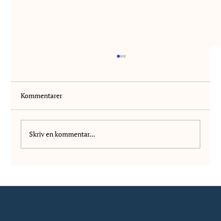
Kommentarer
Skriv en kommentar...
Vi välkomnar Wilhelm Vanhala till NIS!