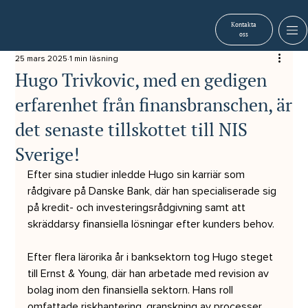
Kontakta
oss
25 mars 2025
1 min läsning
Hugo Trivkovic, med en gedigen
erfarenhet från finansbranschen, är
det senaste tillskottet till NIS
Sverige!
Efter sina studier inledde Hugo sin karriär som 
rådgivare på Danske Bank, där han specialiserade sig 
på kredit- och investeringsrådgivning samt att 
skräddarsy finansiella lösningar efter kunders behov.
Efter flera lärorika år i banksektorn tog Hugo steget 
till Ernst & Young, där han arbetade med revision av 
bolag inom den finansiella sektorn. Hans roll 
omfattade riskhantering, granskning av processer 