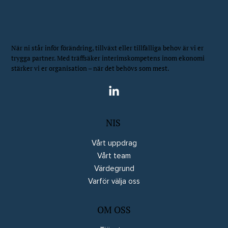
När ni står inför förändring, tillväxt eller tillfälliga behov är vi er
trygga partner. Med träffsäker interimskompetens inom ekonomi
stärker vi er organisation – när det behövs som mest.
NIS
Vårt uppdrag
Vårt team
Värdegrund
Varför välja oss
OM OSS