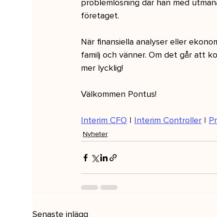
problemlösning där han med utmanan
företaget.
När finansiella analyser eller ekon
familj och vänner. Om det går att k
mer lycklig!
Välkommen Pontus!
Interim CFO
 | 
Interim Controller
 | 
Pr
Nyheter
Senaste inlägg