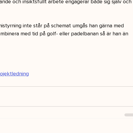
de och insiktsfullt arbete engagerar både sig själv och
omistyrning inte står på schemat umgås han gärna med 
ombinera med tid på golf- eller padelbanan så är han än 
ojektledning