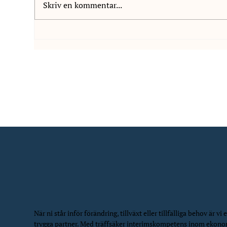
Skriv en kommentar...
Vi är glada att välkomna
Vi 
Paulina Widahl till NIS
Vanh
När ni står inför förändring, tillväxt eller tillfälliga behov är vi e
trygga partner. Med träffsäker interimskompetens inom ekon