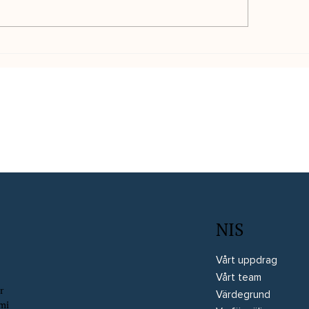
välkomnar Wilhelm
Varför interimslösn
ala till NIS!
störst effekt inför 
NIS
Vårt uppdrag
Vårt team
r
Värdegrund
omi