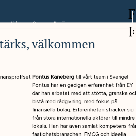
F
er
Nyheter
Om oss
Karriär
I
stärks, välkommen
inansproffset 
Pontus Kaneberg
 till vårt team i Sverige!
Pontus har en gedigen erfarenhet från EY 
där han arbetat med att stötta, granska oc
bistå med rådgivning, med fokus på 
finansiella bolag. Erfarenheten sträcker sig 
från stora internationella aktörer till mindre
lokala. Han har även samlat kompetens frå
fastighetsbranschen, FMCG och ideella 