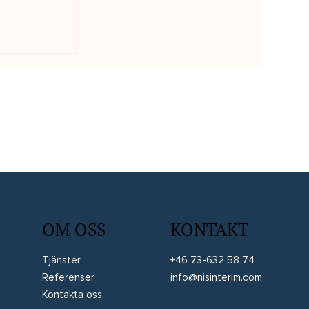
ingar ger
bokslut
OM OSS
KONTAKT
Tjänster
+46 73-632 58 74
Referenser
info@nisinterim.com
Kontakta oss