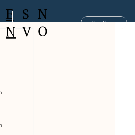
N
S
E
Kontakta oss
O
V
N
h 
 
n 