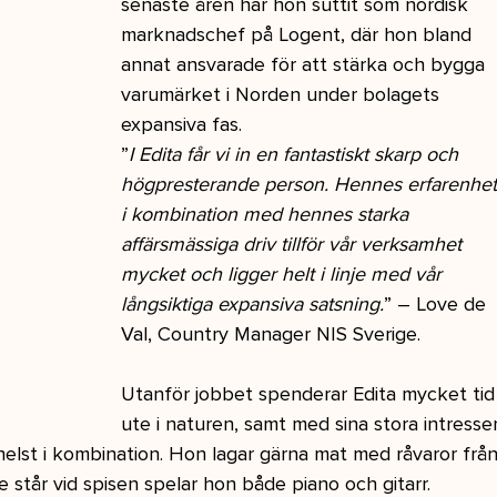
senaste åren har hon suttit som nordisk 
marknadschef på Logent, där hon bland 
annat ansvarade för att stärka och bygga 
varumärket i Norden under bolagets 
expansiva fas.
”
I Edita får vi in en fantastiskt skarp och 
högpresterande person. Hennes erfarenhet
i kombination med hennes starka 
affärsmässiga driv tillför vår verksamhet 
mycket och ligger helt i linje med vår 
långsiktiga expansiva satsning.
” – Love de 
Val, Country Manager NIS Sverige.
Utanför jobbet spenderar Edita mycket tid
ute i naturen, samt med sina stora intresse
helst i kombination. Hon lagar gärna mat med råvaror från
e står vid spisen spelar hon både piano och gitarr.