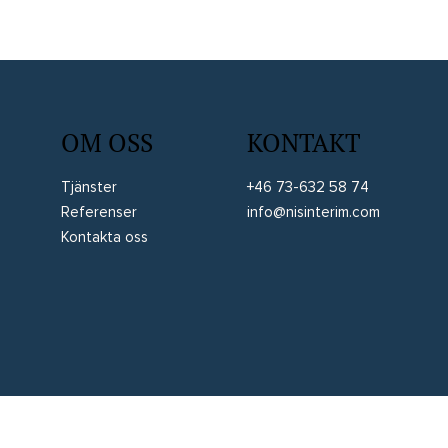
OM OSS
KONTAKT
Tjänster
+46 73-632 58 74
Referenser
info@nisinterim.com
Kontakta oss
Allmän integritetspolicy
Allmänna villkor
Juridisk information