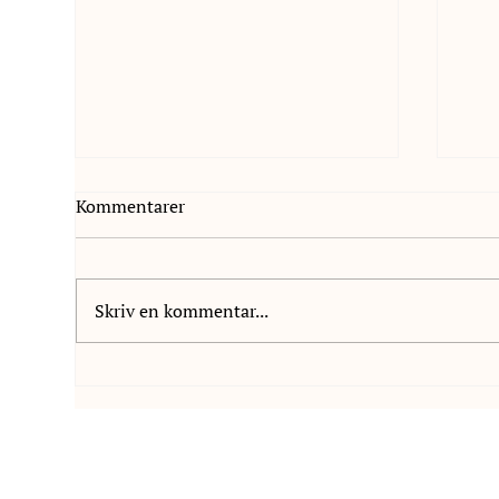
Kommentarer
Skriv en kommentar...
Vi är glada att välkomna
Vi 
Paulina Widahl till NIS
Vanh