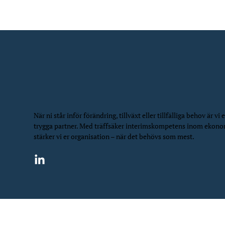
När ni står inför förändring, tillväxt eller tillfälliga behov är vi e
trygga partner. Med träffsäker interimskompetens inom ekon
stärker vi er organisation – när det behövs som mest.
©
2026
NIS Northern Interim Services | All Rights Rese