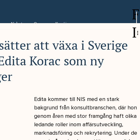
F
er
Nyheter
Om oss
Karriär
I
sätter att växa i Sverige
Edita Korac som ny
er
Edita kommer till NIS med en stark 
bakgrund från konsultbranschen, där hon 
genom åren med stor framgång haft olika 
ledande roller inom affärsutveckling, 
marknadsföring och rekrytering. Under de 