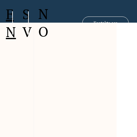
N
S
E
Kontakta oss
O
V
N