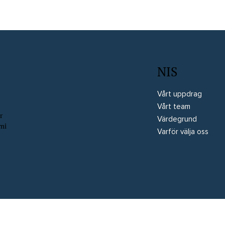
NIS
Vårt uppdrag
Vårt team
r
Värdegrund
omi
Varför välja oss
rved
Website by Wix Fix