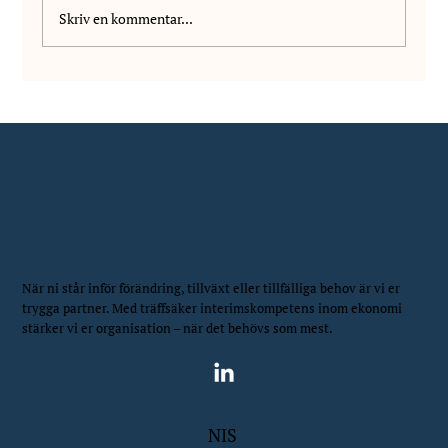
Skriv en kommentar...
Vi välkomnar Wilhelm Vanhala till NIS!
När ni står inför förändring, tillväxt eller tillfälliga behov är vi er
trygga partner. Med träffsäker interimskompetens inom ekonomi
stärker vi er organisation – när det behövs som mest.
NIS