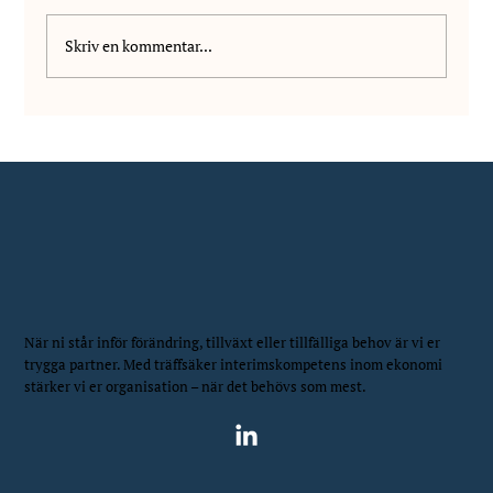
Skriv en kommentar...
Vi välkomnar Wilhelm Vanhala till NIS!
När ni står inför förändring, tillväxt eller tillfälliga behov är vi er
trygga partner. Med träffsäker interimskompetens inom ekonomi
stärker vi er organisation – när det behövs som mest.