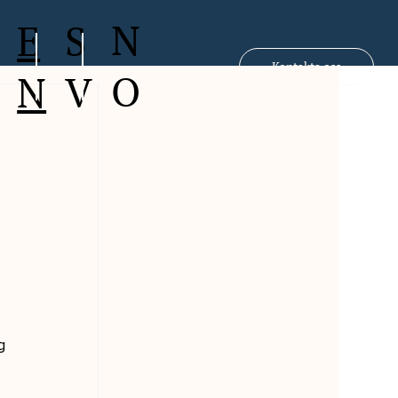
N
S
E
Kontakta oss
O
V
N
g 