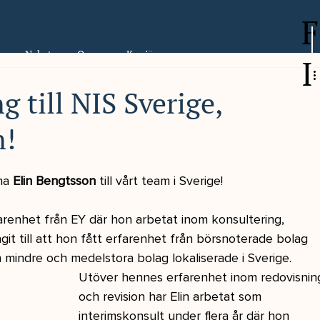
F
er
Nyheter
Om oss
Karriär
I
 till NIS Sverige,
n!
na 
Elin Bengtsson
 till vårt team i Sverige!
farenhet från EY där hon arbetat inom konsultering, 
agit till att hon fått erfarenhet från börsnoterade bolag 
 mindre och medelstora bolag lokaliserade i Sverige.
Utöver hennes erfarenhet inom redovisnin
och revision har Elin arbetat som 
interimskonsult under flera år där hon 