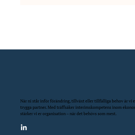
Paulina Widahl till NIS
Vanh
När ni står inför förändring, tillväxt eller tillfälliga behov är vi e
trygga partner. Med träffsäker interimskompetens inom ekon
stärker vi er organisation – när det behövs som mest.