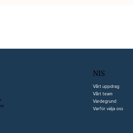
ala till NIS!
störst effekt inför 
NIS
Vårt uppdrag
Vårt team
r
Värdegrund
omi
Varför välja oss