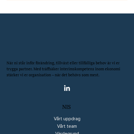
När ni står inför förändring, tillväxt eller tillfälliga behov är vi er
trygga partner. Med träffsäker interimskompetens inom ekonomi
stärker vi er organisation – när det behövs som mest.
NIS
Vårt uppdrag
Vårt team
Värdegrund