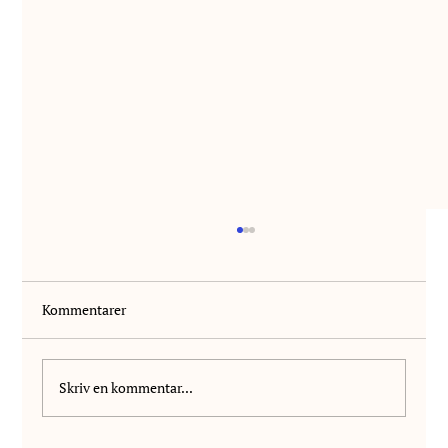
Kommentarer
Skriv en kommentar...
Vi välkomnar Wilhelm Vanhala till NIS!