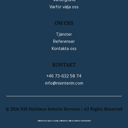
Varför välja oss
OM OSS
Tjänster
Referenser
Kontakta oss
KONTAKT
+46 73-632 58 74
info@nisinterim.com
©
2026
NIS Northern Interim Services | All Rights Reserved
Website by Wix Fix
Allmän integritetspolicy
Allmänna villkor
Juridisk information