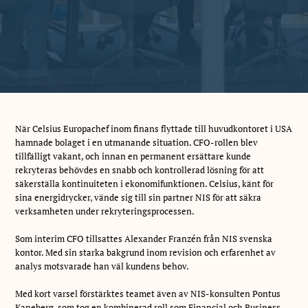
När Celsius Europachef inom finans flyttade till huvudkontoret i USA
hamnade bolaget i en utmanande situation. CFO-rollen blev
tillfälligt vakant, och innan en permanent ersättare kunde
rekryteras behövdes en snabb och kontrollerad lösning för att
säkerställa kontinuiteten i ekonomifunktionen. Celsius, känt för
sina energidrycker, vände sig till sin partner NIS för att säkra
verksamheten under rekryteringsprocessen.
Som interim CFO tillsattes Alexander Franzén från NIS svenska
kontor. Med sin starka bakgrund inom revision och erfarenhet av
analys motsvarade han väl kundens behov.
Med kort varsel förstärktes teamet även av NIS-konsulten Pontus
Kaneberg, som tog en kombinerad roll som Financial och Business