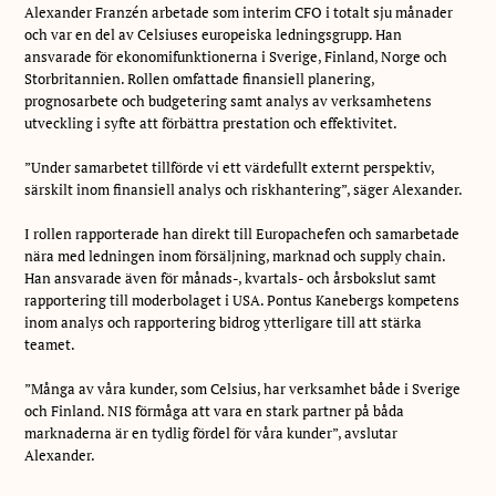
Alexander Franzén arbetade som interim CFO i totalt sju månader
och var en del av Celsiuses europeiska ledningsgrupp. Han
ansvarade för ekonomifunktionerna i Sverige, Finland, Norge och
Storbritannien. Rollen omfattade finansiell planering,
prognosarbete och budgetering samt analys av verksamhetens
utveckling i syfte att förbättra prestation och effektivitet.
”Under samarbetet tillförde vi ett värdefullt externt perspektiv,
särskilt inom finansiell analys och riskhantering”, säger Alexander.
I rollen rapporterade han direkt till Europachefen och samarbetade
nära med ledningen inom försäljning, marknad och supply chain.
Han ansvarade även för månads-, kvartals- och årsbokslut samt
rapportering till moderbolaget i USA. Pontus Kanebergs kompetens
inom analys och rapportering bidrog ytterligare till att stärka
teamet.
”Många av våra kunder, som Celsius, har verksamhet både i Sverige
och Finland. NIS förmåga att vara en stark partner på båda
marknaderna är en tydlig fördel för våra kunder”, avslutar
Alexander.