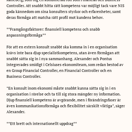
Controller. Att snabbt hitta rätt kompetens var möjligt tack vare NIS
goda kännedom om sina konsulters styrkor och erfarenheter, samt
deras förmåga att matcha rätt profil mot kundens behov.
**Framgångsfaktorer: finansiell kompetens och snabb
anpassningsförmåga**
För att en extern konsult snabbt ska komma in i en organisation
krävs inte bara djup specialistkompetens, utan även förmågan att
snabbt sätta sig in i nya sammanhang. Alexander och Pontus
integrerades smidigt i Celsiuses ekonomiteam, som redan bestod av
en Group Financial Controller, en Financial Controller och en
Business Controller.
”En konsult inom ekonomi måste snabbt kunna sätta sig in i en
organisation i rörelse och ta till sig stora mängder ny information.
Djup finansiell kompetens är avgörande, men i förändringsfaser är
även kommunikationsförmåga och flexibilitet särskilt viktiga”, säger
Alexander.
**Ett brett och internationellt uppdrag**