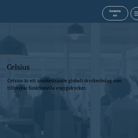
Kontakta
oss
Celsius
Celsius är ett snabbväxande globalt dryckesbolag som
tillverkar funktionella energidrycker.