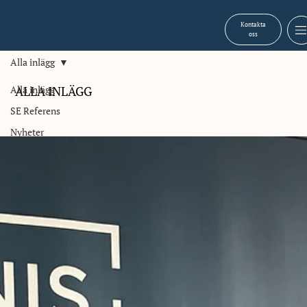
Kontakta
oss
Alla inlägg
Alla inlägg
ALLA INLÄGG
SE Referens
Nyheter