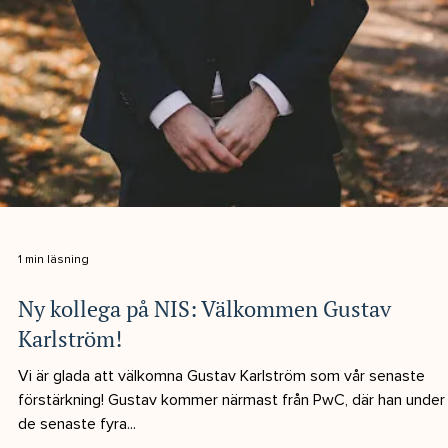
2 min läsning
Praktisk IFRS-konsultation med
dokumenterad erfarenhet
Att hantera IFRS-rapportering kan initialt kännas överväldigand
Det behöver dock inte vara komplicerat. Med rätt erfaren part
vid din sida kan även den mest utmanande rapporteringen
genomföras framgångsrikt. Varför outsourca IFRS-projekt? IFRS-
standarden kräver djupgående kunskap, och att skapa
beräkningar och dokumentation från grunden är tidskrävande.
Genom att lämna IFRS-projekt till specialister säkerställer du