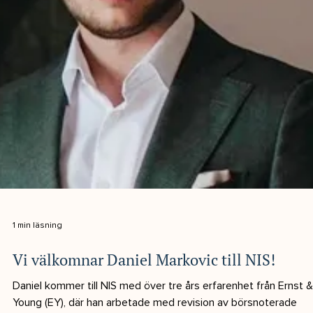
1 min läsning
Varför interimslösningar ger störst effekt
inför bokslut
Bokslutsperioden är för många företag årets mest intensiva fa
Under Q4-Q1 ökar mängden avstämningar, rapportering och
revisorskontakt kraftigt. Samtidigt påverkas ekonomiavdelning
ofta av sjukfrånvaro, personalförändringar eller projekt som
dragits ut på tiden. Det gör att behovet av extra stöd ökar
betydligt. Därför gör interimslösningar störst skillnad En
interimkonsult kan komma in snabbt och ta ansvar för kritiska
moment i processen. Det minskar trycket på ordinarie t