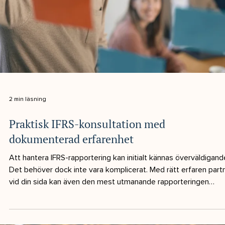
1 min läsning
Vi välkomnar Daniel Markovic till NIS!
Daniel kommer till NIS med över tre års erfarenhet från Ernst &
Young (EY), där han arbetade med revision av börsnoterade
bolag. Under sin studietid inom ekonomi arbetade han parallellt
med redovisning och byggde upp en bred erfarenhet av K1 oc
K2-bolag, vilket gav honom en stark praktisk förståelse för
ekonomiska flöden och processer redan tidigt i karriären. Med 
kombination av revision, redovisning och akademisk bakgrund 