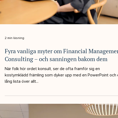
1 min läsning
Ny kollega på NIS: Välkommen Gustav
Karlström!