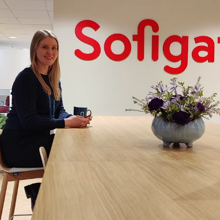
Vi är glada att välkomna Gustav Karlström som vår senaste
förstärkning! Gustav kommer närmast från PwC, där han under
de senaste fyra...