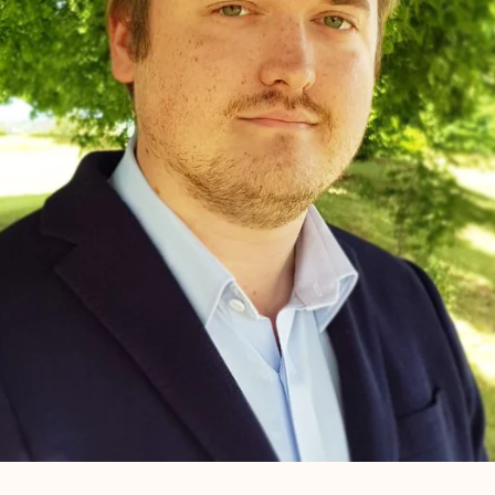
We welcome Wilhelm Vanhala to NIS!
We are very happy to welcome Wilhelm to NIS. Wilhelm holds a
Bachelor's degree in Business Administration and began his
career at Nordnet Bank, where he worked with risk analysis an
accounts for private and corporate customers, among other
things. He then moved on to the fast-growing Aqua Dental
Group, where he developed from accounting economist to
Group Manager Finance. In the role of Group Finance Manager, he
led the accounting team and drove improvement and digitaliz