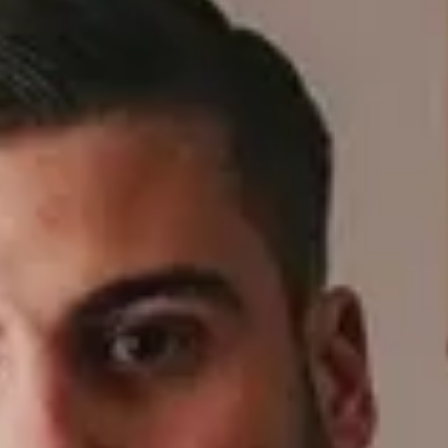
månadsb