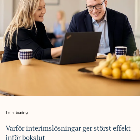
1 min läsning
Vi välkomnar Wilhelm Vanhala till NIS!
Vi är väldigt glada över att få välkomna Wilhelm till NIS. Wilhelm
har en kandidatexamen i företagsekonomi och inledde sin karri
på Nordnet Bank, där han arbetade med bland annat riskanalys
och konton för privat- och företagskunder. Därefter fortsatte
han till den snabbväxande koncernen Aqua Dental, där han
utvecklades från redovisningsekonom till Group Manager
Finance. I rollen som Group Finance Manager ledde han
redovisningsteamet och drev förbättrings- och digitali