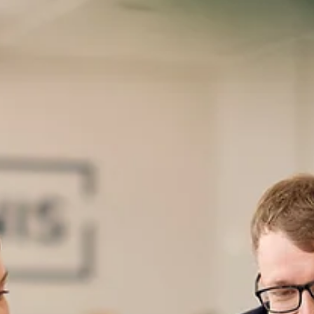
financial flows and processes early in his career. With his
combination of auditing, accounting and academic background,
Daniel has developed a holistic perspective on fina