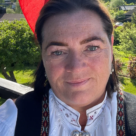
När folk hör ordet konsult, ser de ofta framför sig en
kostymklädd främling som dyker upp med en PowerPoint och 
lång lista över allt...