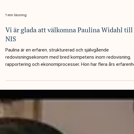
1 min läsning
Vi är glada att välkomna Paulina Widahl till
NIS
Paulina är en erfaren, strukturerad och självgående
redovisningsekonom med bred kompetens inom redovisning,
rapportering och ekonomiprocesser. Hon har flera års erfarenh
av kvalificerat redovisningsarbete och är van vid att hantera he
redovisningskedjan, från löpande bokföring till bokslut och
årsredovisning. Närmast kommer Paulina från 3F Media Group AB
där hon arbetade som redovisningsekonom med ansvar för
dagliga ekonomiprocesser, avstämningar samt arbete med