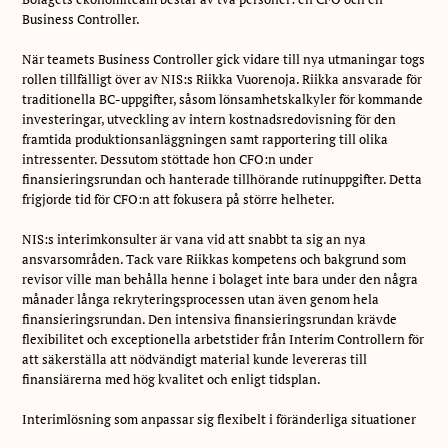
Business Controller.
När teamets Business Controller gick vidare till nya utmaningar togs
rollen tillfälligt över av NIS:s Riikka Vuorenoja. Riikka ansvarade för
traditionella BC-uppgifter, såsom lönsamhetskalkyler för kommande
investeringar, utveckling av intern kostnadsredovisning för den
framtida produktionsanläggningen samt rapportering till olika
intressenter. Dessutom stöttade hon CFO:n under
finansieringsrundan och hanterade tillhörande rutinuppgifter. Detta
frigjorde tid för CFO:n att fokusera på större helheter.
NIS:s interimkonsulter är vana vid att snabbt ta sig an nya
ansvarsområden. Tack vare Riikkas kompetens och bakgrund som
revisor ville man behålla henne i bolaget inte bara under den några
månader långa rekryteringsprocessen utan även genom hela
finansieringsrundan. Den intensiva finansieringsrundan krävde
flexibilitet och exceptionella arbetstider från Interim Controllern för
att säkerställa att nödvändigt material kunde levereras till
finansiärerna med hög kvalitet och enligt tidsplan.
Interimlösning som anpassar sig flexibelt i föränderliga situationer