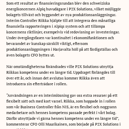
Som ett resultat av finansieringsrundan blev den schweiziska
energikoncernen Alpiq huvudägare i P2X Solutions, vilket möjliggör
bolagets tillväxt och byggandet av nya produktionsanläggningar.
Interim Controller Riikka hjälpte till att integrera den månatliga
finansiella rapporteringen i Alpiqs system och att tillämpa
koncernens riktlinjer, exempelvis vid redovisning av investeringar.
Under övergångsfasen var kontinuitet i ekonomifunktionen och
bevarandet av kunskap särskilt viktigt, eftersom
produktionsanläggningen i Harjavalta höll på att färdigställas och
även bolagets CFO byttes ut.
När omständigheterna förändrades ville P2X Solutions utnyttja
Riikkas kompetens under en längre tid. Uppdraget förlängdes till
över ett år, och innan det avslutas kommer Riikka även att
introducera sin efterträdare i rollen.
“Användningen av en interimlösning gav oss extra resurser på ett
flexibelt sätt och med kort varsel. Riikka, som hoppade in i rollen
som vår Business Controller från NIS, är en flexibel och noggrann
medarbetare och hennes kompetens passade perfekt i vårt bolag.
Därför utnyttjade vi gärna hennes kompetens under en längre tid”,
kommenterar CFO Olli Muurikainen, som började på P2X Solutions i