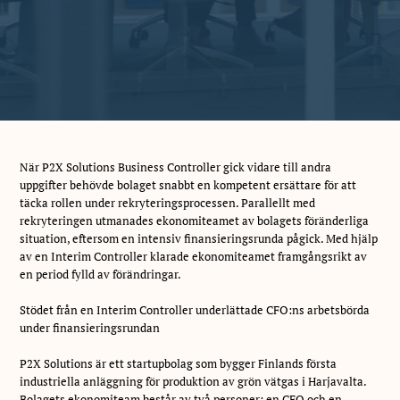
När P2X Solutions Business Controller gick vidare till andra
uppgifter behövde bolaget snabbt en kompetent ersättare för att
täcka rollen under rekryteringsprocessen. Parallellt med
rekryteringen utmanades ekonomiteamet av bolagets föränderliga
situation, eftersom en intensiv finansieringsrunda pågick. Med hjälp
av en Interim Controller klarade ekonomiteamet framgångsrikt av
en period fylld av förändringar.
Stödet från en Interim Controller underlättade CFO:ns arbetsbörda
under finansieringsrundan
P2X Solutions är ett startupbolag som bygger Finlands första
industriella anläggning för produktion av grön vätgas i Harjavalta.
Bolagets ekonomiteam består av två personer: en CFO och en