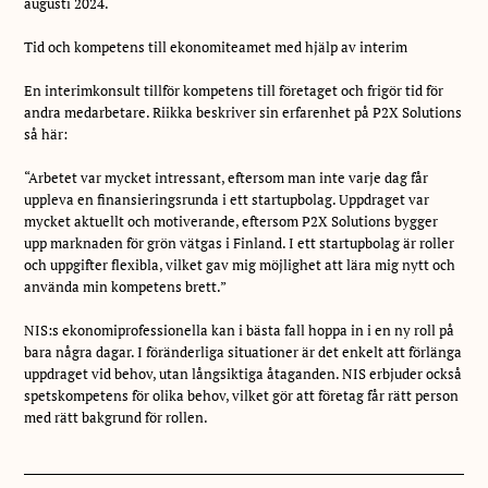
augusti 2024.
Tid och kompetens till ekonomiteamet med hjälp av interim
En interimkonsult tillför kompetens till företaget och frigör tid för
andra medarbetare. Riikka beskriver sin erfarenhet på P2X Solutions
så här:
“Arbetet var mycket intressant, eftersom man inte varje dag får
uppleva en finansieringsrunda i ett startupbolag. Uppdraget var
mycket aktuellt och motiverande, eftersom P2X Solutions bygger
upp marknaden för grön vätgas i Finland. I ett startupbolag är roller
och uppgifter flexibla, vilket gav mig möjlighet att lära mig nytt och
använda min kompetens brett.”
NIS:s ekonomiprofessionella kan i bästa fall hoppa in i en ny roll på
bara några dagar. I föränderliga situationer är det enkelt att förlänga
uppdraget vid behov, utan långsiktiga åtaganden. NIS erbjuder också
spetskompetens för olika behov, vilket gör att företag får rätt person
med rätt bakgrund för rollen.