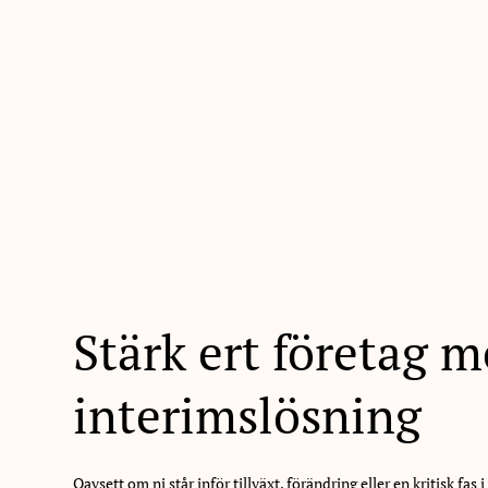
Stärk ert företag m
interimslösning
Oavsett om ni står inför tillväxt, förändring eller en kritisk fas