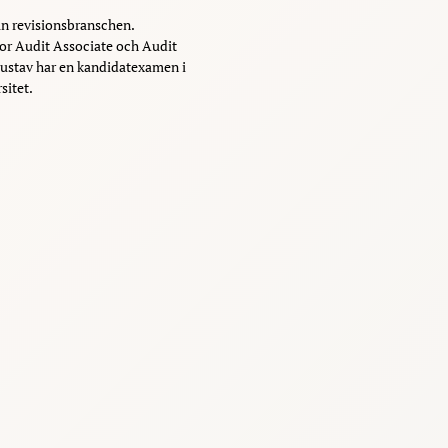
ån revisionsbranschen.
ior Audit Associate och Audit
 Gustav har en kandidatexamen i
sitet.