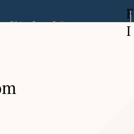
F
er
Nyheter
Om oss
Karriär
I
öm