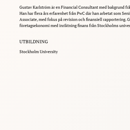
Gustav Karlström är en Financial Consultant med bakgrund fr
Han har flera års erfarenhet från PwC där han arbetat som Sen
Associate, med fokus på revision och finansiell rapportering.
företagsekonomi med inriktning finans från Stockholms univer
UTBILDNING
Stockholm University