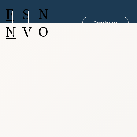
N
S
E
Kontakta oss
O
V
N