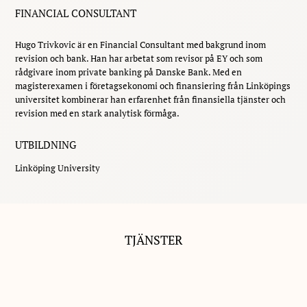
FINANCIAL CONSULTANT
Hugo Trivkovic är en Financial Consultant med bakgrund inom
revision och bank. Han har arbetat som revisor på EY och som
rådgivare inom private banking på Danske Bank. Med en
magisterexamen i företagsekonomi och finansiering från Linköpings
universitet kombinerar han erfarenhet från finansiella tjänster och
revision med en stark analytisk förmåga.
UTBILDNING
Linköping University
TJÄNSTER