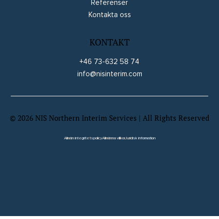
Referenser
Kontakta oss
KONTAKT
+46 73-632 58 74
info@nisinterim.com
©
2026
NIS Northern Interim Services | All Rights Reserved
Website by Wix Fix
Allmän integritetspolicy
Allmänna villkor
Juridisk information