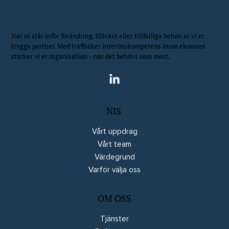
När ni står inför förändring, tillväxt eller tillfälliga behov är vi er
trygga partner. Med träffsäker interimskompetens inom ekonomi
stärker vi er organisation – när det behövs som mest.
NIS
Vårt uppdrag
Vårt team
Värdegrund
Varför välja oss
OM OSS
Tjänster