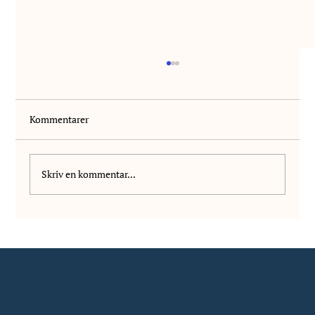
Kommentarer
Skriv en kommentar...
Vi välkomnar Wilhelm Vanhala till NIS!