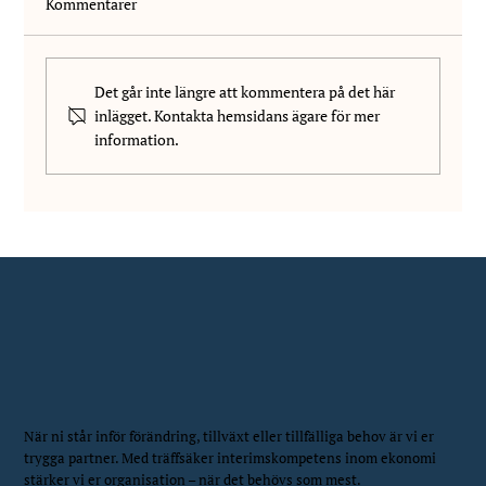
Kommentarer
Det går inte längre att kommentera på det här
inlägget. Kontakta hemsidans ägare för mer
information.
Vi välkomnar Wilhelm Vanhala till NIS!
När ni står inför förändring, tillväxt eller tillfälliga behov är vi er
trygga partner. Med träffsäker interimskompetens inom ekonomi
stärker vi er organisation – när det behövs som mest.