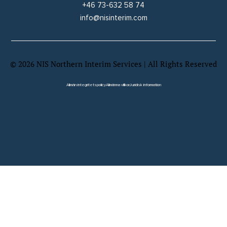
+46 73-632 58 74
info@nisinterim.com
©
2026
NIS Northern Interim Services | All Rights Reserved
Website by Wix Fix
Allmän integritetspolicy
Allmänna villkor
Juridisk information