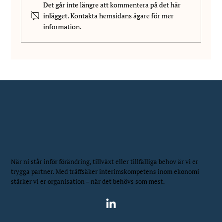
Det går inte längre att kommentera på det här
inlägget. Kontakta hemsidans ägare för mer
information.
Vi välkomnar Wilhelm Vanhala till NIS!
När ni står inför förändring, tillväxt eller tillfälliga behov är vi er
trygga partner. Med träffsäker interimskompetens inom ekonomi
stärker vi er organisation – när det behövs som mest.